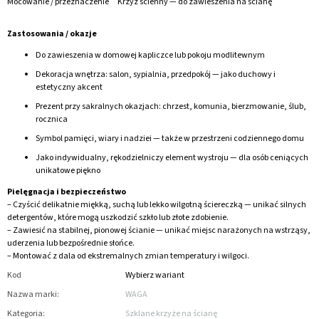
Mocowanie / przeznaczenie
Krzyż ścienny — do zawieszenia na ścianę
Zastosowania / okazje
Do zawieszenia w domowej kapliczce lub pokoju modlitewnym
Dekoracja wnętrza: salon, sypialnia, przedpokój — jako duchowy i
estetyczny akcent
Prezent przy sakralnych okazjach: chrzest, komunia, bierzmowanie, ślub,
rocznica
Symbol pamięci, wiary i nadziei — także w przestrzeni codziennego domu
Jako indywidualny, rękodzielniczy element wystroju — dla osób ceniących
unikatowe piękno
Pielęgnacja i bezpieczeństwo
– Czyścić delikatnie miękką, suchą lub lekko wilgotną ściereczką — unikać silnych
detergentów, które mogą uszkodzić szkło lub złote zdobienie.
– Zawiesić na stabilnej, pionowej ścianie — unikać miejsc narażonych na wstrząsy,
uderzenia lub bezpośrednie słońce.
– Montować z dala od ekstremalnych zmian temperatury i wilgoci.
Kod
Wybierz wariant
Nazwa marki
:
WAGA
Kategoria
:
Szklane krzyże na ścianę