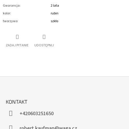
Gwarancja
:
2 lata
kolor
:
rubin
tworzywo
:
szkło
ZADAJ PYTANIE
UDOSTĘPNIJ
S
T
KONTAKT
O
P
+420603251650
K
A
robert.kaufman@waga.cz