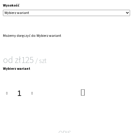
Wysokość
Możemy doręczyć do:
Wybierz wariant
od
zł125
/ szt
Cena
Wybierz wariant
jednostkowa:
DO
KOSZYKA