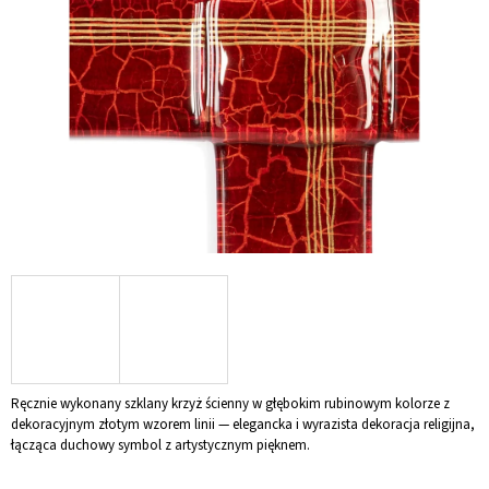
5
gwiazdek.
SZUKAJ
P
O
L
E
C
A
M
Y
SZKLANY
KRZYŻ
NA
Ręcznie wykonany szklany krzyż ścienny w głębokim rubinowym kolorze z
ŚCIANĘ
dekoracyjnym złotym wzorem linii — elegancka i wyrazista dekoracja religijna,
BIAŁY
łącząca duchowy symbol z artystycznym pięknem.
zł117