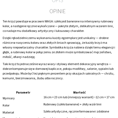
OPIS
OPINIE
Ten krzyż powstaje w pracowni WAGA: szkło jest barwione na intensywny rubinowy
kolor, a następnie ręcznie wykończone — pokryte złotym, delikatnym wzorem linii,
co nadaje mu dodatkowy artystyczny i luksusowy charakter.
Dzięki rękodzielniczemu wykonaniu każdy egzemplarz jest unikalny — drobne
różnice w nasyceniu koloru oraz złotych liniach sprawiają, że każdy krzyż ma
własny niepowtarzalny charakter. Symbolika krzyża nabiera dzięki temu elegancji i
głębi, a rubinowy kolor w połączeniu ze złotem może symbolizować męczeństwo,
miłość, ofiarę i nadzieję.
Taki krzyż to jednocześnie wyraz wiary i stylowy element dekoracyjny wnętrza —
dobrze komponuje się w domowej kapliczce, pokoju modlitwy, salonie, sypialni lub
przedpokoju. Może być też pięknym prezentem przy okazjach sakralnych — chrztu,
komunii, bierzmowania, ślubu albo rocznicy.
Parametr
Wartość
16 cm × 23 cm lub (mniejszy wariant) ~12 cm × 17 cm
Wymiary
Rubinowy (szkło barwione) + złoty wzór linii
Kolor
Szkło artystyczne, ręcznie formowane i zdobione
Materiał