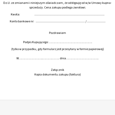
WARSTWOWEGO
Dz.U. ze zmianami i niniejszym oświadczam, że odstępuję od w/w Umowy kupna-
zł107
sprzedaży. Cena zakupu podlega zwrotowi.
Kwota: ...........................................................................................
Konto bankowe nr: ................................................................ / ........................
Pozdrawiam
Podpis Kupującego: ……………………………………….
(tylko w przypadku, gdy formularz jest przesyłany w formie papierowej)
W……………………..……….…….. dnia……………………………..
Załącznik
Kopia dokumentu zakupu (faktura)
S