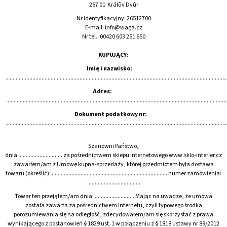
267 01 Králův Dvůr
Nr identyfikacyjny: 26512700
E-mail: info@waga.cz
Nr tel.: 00420 603 251 650
SZUKAJ
KUPUJĄCY:
Imię i nazwisko:
..................................................................................................................................................
P
O
Adres:
L
.................................................................................................................................................
E
Dokument podatkowy nr:
C
..................................................................................................................................................
A
M
Y
Szanowni Państwo,
dnia ............................. za pośrednictwem sklepu internetowego www.sklo-interier.cz
zawarłem/am z Umowę kupna-sprzedaży, której przedmiotem była dostawa
SZKLANY
towaru (określić): ............................................................................ numer zamówienia:
KRZYŻ
...................................
NA
ŚCIANĘ
Towar ten przejąłem/am dnia ........................... Mając na uwadze, że umowa
TURKUSOWY
została zawarta za pośrednictwem Internetu, czyli typowego środka
ZE
porozumiewania się na odległość, zdecydowałem/am się skorzystać z prawa
SZKŁA
wynikającego z postanowień § 1829 ust. 1 w połączeniu z § 1818 ustawy nr 89/2012