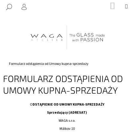
K
Przejść
KOSZY
M
SZUKAJ
do
O
ZALOGUJ
Z
Z
treści
SIĘ
POWROTEM
POWROTEM
S
Z
C
Y
Z
K
E
G
O
Home
Formularz odstąpienia od Umowy kupna-sprzedaży
S
FORMULARZ ODSTĄPIENIA OD
Z
U
UMOWY KUPNA-SPRZEDAŻY
K
A
O
DSTĄPIENIE OD UMOWY KUPNA-SPRZEDAŻY
S
Sprzedający (ADRESAT)
Z
WAGA s.r.o.
?
Málkov 10