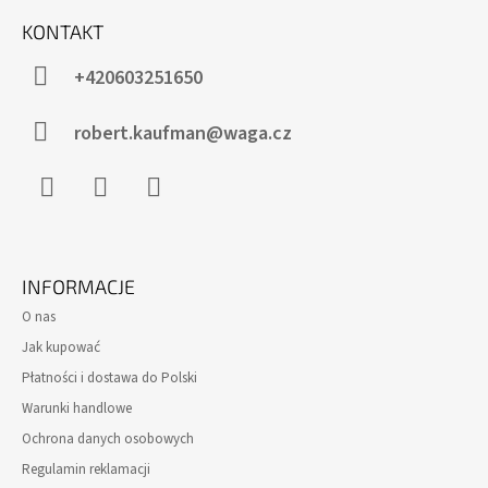
T
KONTAKT
O
P
+420603251650
K
A
robert.kaufman@waga.cz
Facebook
Instagram
WhatsApp
INFORMACJE
O nas
Jak kupować
Płatności i dostawa do Polski
Warunki handlowe
Ochrona danych osobowych
Regulamin reklamacji