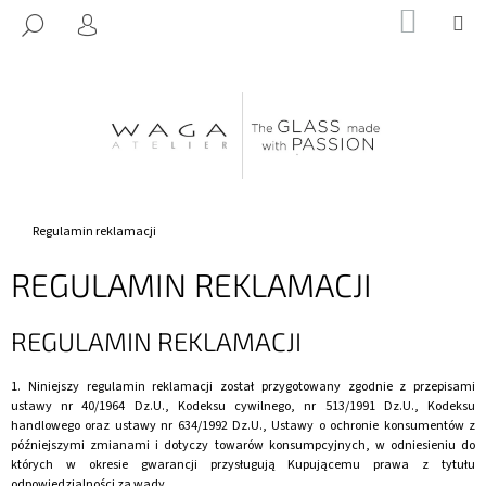
K
Przejść
KOSZY
M
SZUKAJ
do
O
ZALOGUJ
Z
Z
treści
SIĘ
POWROTEM
POWROTEM
S
Z
C
Y
Z
K
E
G
O
Home
Regulamin reklamacji
S
REGULAMIN REKLAMACJI
Z
U
REGULAMIN REKLAMACJI
K
A
1. Niniejszy regulamin reklamacji został przygotowany zgodnie z przepisami
S
ustawy nr 40/1964 Dz.U., Kodeksu cywilnego, nr 513/1991 Dz.U., Kodeksu
Z
handlowego oraz ustawy nr 634/1992 Dz.U., Ustawy o ochronie konsumentów z
późniejszymi zmianami i dotyczy towarów konsumpcyjnych, w odniesieniu do
?
których w okresie gwarancji przysługują Kupującemu prawa z tytułu
odpowiedzialności za wady.