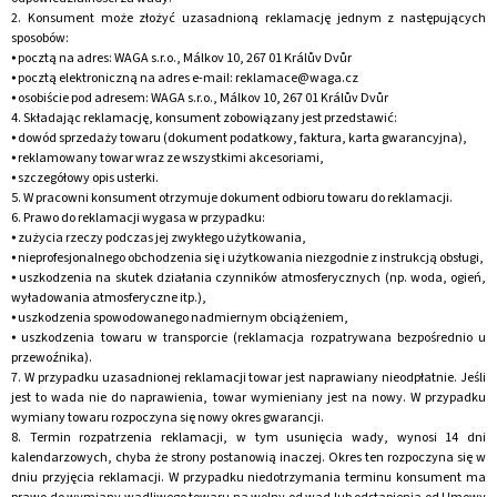
2. Konsument może złożyć uzasadnioną reklamację jednym z następujących
sposobów:
⦁ pocztą na adres: WAGA s.r.o., Málkov 10, 267 01 Králův Dvůr
⦁ pocztą elektroniczną na adres e-mail: reklamace@waga.cz
SZUKAJ
⦁ osobiście pod adresem: WAGA s.r.o., Málkov 10, 267 01 Králův Dvůr
4. Składając reklamację, konsument zobowiązany jest przedstawić:
⦁ dowód sprzedaży towaru (dokument podatkowy, faktura, karta gwarancyjna),
⦁ reklamowany towar wraz ze wszystkimi akcesoriami,
P
⦁ szczegółowy opis usterki.
O
5. W pracowni konsument otrzymuje dokument odbioru towaru do reklamacji.
L
6. Prawo do reklamacji wygasa w przypadku:
E
⦁ zużycia rzeczy podczas jej zwykłego użytkowania,
C
⦁ nieprofesjonalnego obchodzenia się i użytkowania niezgodnie z instrukcją obsługi,
A
⦁ uszkodzenia na skutek działania czynników atmosferycznych (np. woda, ogień,
M
wyładowania atmosferyczne itp.),
⦁ uszkodzenia spowodowanego nadmiernym obciążeniem,
Y
⦁ uszkodzenia towaru w transporcie (reklamacja rozpatrywana bezpośrednio u
przewoźnika).
SZKLANY
7. W przypadku uzasadnionej reklamacji towar jest naprawiany nieodpłatnie. Jeśli
KRZYŻ
jest to wada nie do naprawienia, towar wymieniany jest na nowy. W przypadku
NA
wymiany towaru rozpoczyna się nowy okres gwarancji.
ŚCIANĘ
8. Termin rozpatrzenia reklamacji, w tym usunięcia wady, wynosi 14 dni
TURKUSOWY
kalendarzowych, chyba że strony postanowią inaczej. Okres ten rozpoczyna się w
ZE
dniu przyjęcia reklamacji. W przypadku niedotrzymania terminu konsument ma
SZKŁA