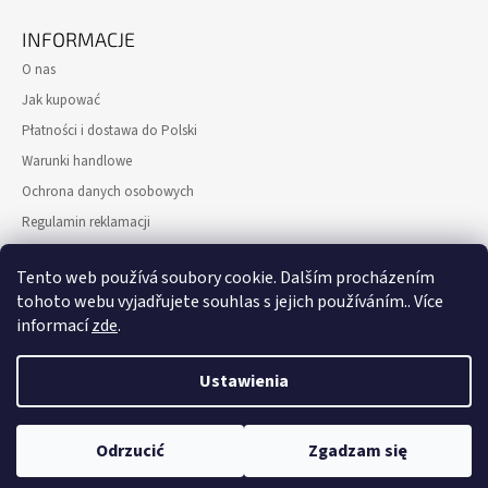
INFORMACJE
O nas
Jak kupować
Płatności i dostawa do Polski
Warunki handlowe
Ochrona danych osobowych
Regulamin reklamacji
Formularz odstąpienia od Umowy kupna-sprzedaży
Tento web používá soubory cookie. Dalším procházením
Gwarancja zwrotu pieniędzy
tohoto webu vyjadřujete souhlas s jejich používáním.. Více
Kontakt
informací
zde
.
Ustawienia
Pinterest
Galeria zdjęć
WAGA Glass Design Atelier – własna produkcja w Czechach (UE).
Bezpieczna płatność: GoPay/PayPal (BLIK, karta). Wysyłka do Polski 2–5
Odrzucić
Zgadzam się
© 2026 Atelier WAGA. Wszelkie prawa zastrzeżone.
Opracował Shoptet
dni.