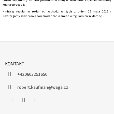
prawo do wymiany wadliwego towaru na wolny od wad lub odstąpienia od Umowy
WARSTWOWEGO
kupna-sprzedaży.
zł107
Niniejszy regulamin reklamacji wchodzi w życie z dniem 26 maja 2016 r.
Zastrzegamy sobie prawo do wprowadzania zmian w regulaminie reklamacji.
S
T
KONTAKT
O
P
+420603251650
K
A
robert.kaufman@waga.cz
Facebook
Instagram
WhatsApp