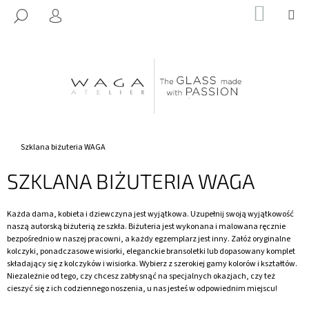
K
Przejść
KOSZY
M
SZUKAJ
do
O
ZALOGUJ
Z
Z
treści
SIĘ
POWROTEM
POWROTEM
S
Z
C
Y
Z
K
E
G
O
Home
Szklana biżuteria WAGA
S
SZKLANA BIŻUTERIA WAGA
Z
U
Każda dama, kobieta i dziewczyna jest wyjątkowa. Uzupełnij swoją wyjątkowość
K
naszą autorską biżuterią ze szkła. Biżuteria jest wykonana i malowana ręcznie
A
bezpośrednio w naszej pracowni, a każdy egzemplarz jest inny. Załóż oryginalne
S
kolczyki, ponadczasowe wisiorki, eleganckie bransoletki lub dopasowany komplet
składający się z kolczyków i wisiorka. Wybierz z szerokiej gamy kolorów i kształtów.
Z
Niezależnie od tego, czy chcesz zabłysnąć na specjalnych okazjach, czy też
?
cieszyć się z ich codziennego noszenia, u nas jesteś w odpowiednim miejscu!