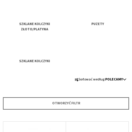
SZUKAJ
SZKLANE KOLCZYKI
PUZETY
ZŁOTO/PLATYNA
P
O
L
SZKLANE KOLCZYKI
E
C
A
S
M
Sortować według:
POLECAMY
O
Y
R
TESTOVACÍ
T
PRODUKT
OTWORZYĆ FILTR
O
zł1
W
A
L
N