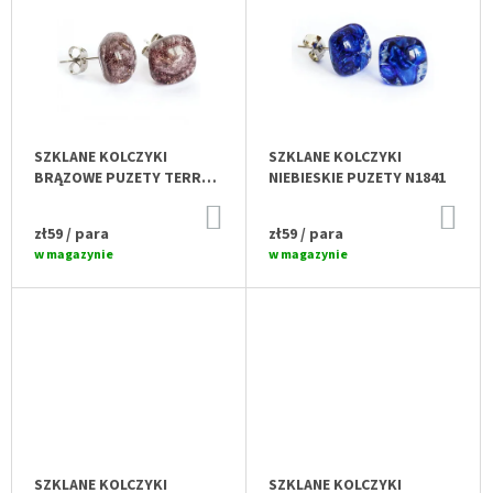
I
I
S
E
T
P
A
R
P
O
R
SZKLANE KOLCZYKI
SZKLANE KOLCZYKI
D
O
BRĄZOWE PUZETY TERRA
NIEBIESKIE PUZETY N1841
U
D
N1807
DO
DO
K
U
KOSZYKA
KO
zł59
/ para
zł59
/ para
T
K
w magazynie
w magazynie
Ó
T
W
Ó
W
SZKLANE KOLCZYKI
SZKLANE KOLCZYKI