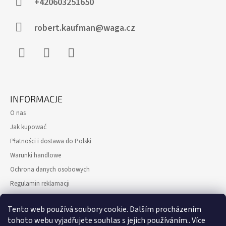
P
+420603251650
K
A
robert.kaufman@waga.cz
Facebook
Instagram
WhatsApp
INFORMACJE
O nas
Jak kupować
Płatności i dostawa do Polski
Warunki handlowe
Ochrona danych osobowych
Regulamin reklamacji
Formularz odstąpienia od Umowy kupna-sprzedaży
Tento web používá soubory cookie. Dalším procházením
Gwarancja zwrotu pieniędzy
tohoto webu vyjadřujete souhlas s jejich používáním.. Více