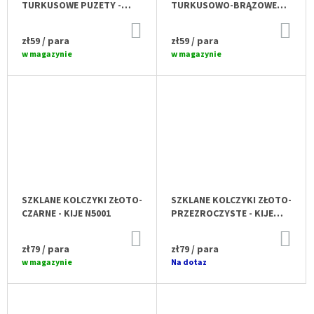
TURKUSOWE PUZETY -
TURKUSOWO-BRĄZOWE
BLANKYT N1802
PUZETY - MEMPHIS N1821
DO
DO
KOSZYKA
KO
zł59
/ para
zł59
/ para
w magazynie
w magazynie
SZKLANE KOLCZYKI ZŁOTO-
SZKLANE KOLCZYKI ZŁOTO-
CZARNE - KIJE N5001
PRZEZROCZYSTE - KIJE
N5301
DO
DO
KOSZYKA
KO
zł79
/ para
zł79
/ para
w magazynie
Na dotaz