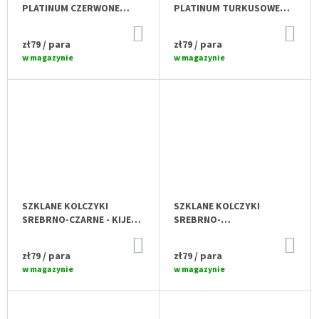
PLATINUM CZERWONE
PLATINUM TURKUSOWE
NP0903
NP0101
DO
DO
KOSZYKA
KO
zł79
/ para
zł79
/ para
w magazynie
w magazynie
SZKLANE KOLCZYKI
SZKLANE KOLCZYKI
SREBRNO-CZARNE - KIJE
SREBRNO-
N5101
PRZEZROCZYSTE -
DO
DO
TRÓJKĄT N5304
KOSZYKA
KO
zł79
/ para
zł79
/ para
w magazynie
w magazynie