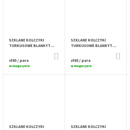
SZKLANE KOLCZYKI
SZKLANE KOLCZYKI
TURKUSOWE BLANKYT
TURKUSOWE BLANKYT
N0101
N0109
DO
DO
KOSZYKA
KO
zł65
/ para
zł65
/ para
w magazynie
w magazynie
SZKLANE KOLCZYKI
SZKLANE KOLCZYKI