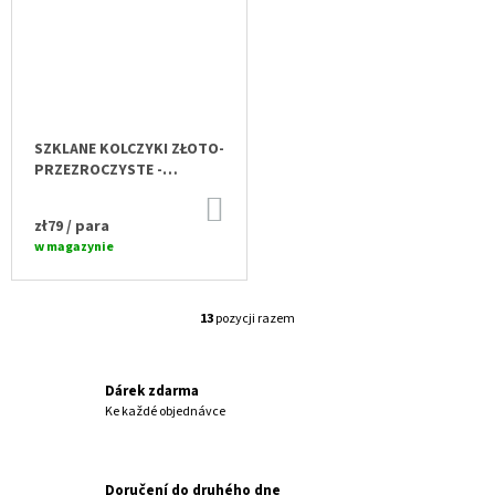
SZKLANE KOLCZYKI ZŁOTO-
PRZEZROCZYSTE -
TRÓJKĄT N5204
DO
KOSZYKA
zł79
/ para
w magazynie
13
pozycji razem
K
O
N
T
Dárek zdarma
R
Ke každé objednávce
O
L
K
Doručení do druhého dne