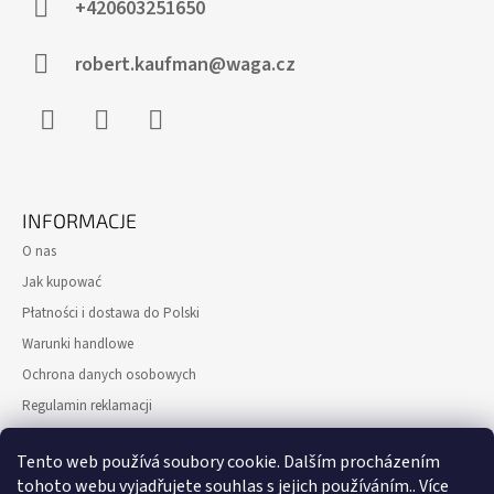
P
+420603251650
K
A
robert.kaufman@waga.cz
Facebook
Instagram
WhatsApp
INFORMACJE
O nas
Jak kupować
Płatności i dostawa do Polski
Warunki handlowe
Ochrona danych osobowych
Regulamin reklamacji
Formularz odstąpienia od Umowy kupna-sprzedaży
Tento web používá soubory cookie. Dalším procházením
Gwarancja zwrotu pieniędzy
tohoto webu vyjadřujete souhlas s jejich používáním.. Více