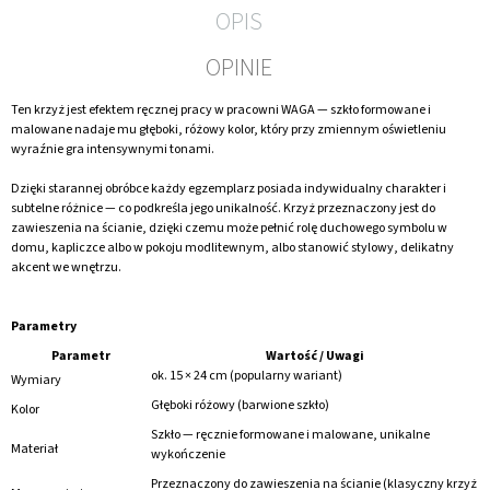
OPIS
OPINIE
Ten krzyż jest efektem ręcznej pracy w pracowni WAGA — szkło formowane i
malowane nadaje mu głęboki, różowy kolor, który przy zmiennym oświetleniu
wyraźnie gra intensywnymi tonami.
Dzięki starannej obróbce każdy egzemplarz posiada indywidualny charakter i
subtelne różnice — co podkreśla jego unikalność. Krzyż przeznaczony jest do
zawieszenia na ścianie, dzięki czemu może pełnić rolę duchowego symbolu w
domu, kapliczce albo w pokoju modlitewnym, albo stanowić stylowy, delikatny
akcent we wnętrzu.
Parametry
Parametr
Wartość / Uwagi
ok. 15 × 24 cm (popularny wariant)
Wymiary
Głęboki różowy (barwione szkło)
Kolor
Szkło — ręcznie formowane i malowane, unikalne
Materiał
wykończenie
Przeznaczony do zawieszenia na ścianie (klasyczny krzyż