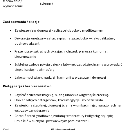
Mocowanie /
ścienny)
wykończenie
Zastosowania / okazje
Zawieszenie w domowej kapliczce lub pokoju modlitewnym
Dekoracja wnętrza — salon, sypialnia, przedpokój — jako delikatny,
duchowy akcent
Prezent przy sakralnych okazjach: chrzest, pierwsza komunia,
bierzmowanie
Subtelna ozdoba pokoju dziecka lub wnętrza, gdzie chcemy wprowadzić
ciepło i spokojną atmosferę
Jako symbol wiary, nadziei i harmonii w przestrzeni domowej
Pielęgnacja i bezpieczeństwo
Czyścić delikatnie miękką, suchą lub lekko wilgotną ściereczką.
Unikać ostrych detergentów, które mogłyby uszkodzić szkło.
Zawiesić na stabilnej, pionowej ścianie — unikać miejsc narażonych na
wstrząsy czy uderzenia.
Chronić przed gwałtowną zmianą temperatury i wilgocią; najlepiej
umieścić w suchym i przewiewnym pomieszczeniu.
Kod
Wybierz wariant