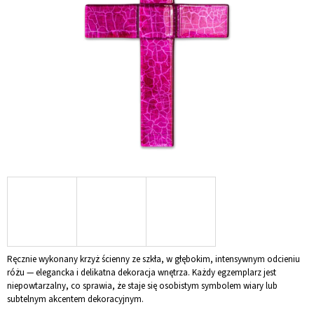
5
gwiazdek.
SZUKAJ
P
O
L
E
C
A
M
Y
SZKLANY
KRZYŻ
NA
Ręcznie wykonany krzyż ścienny ze szkła, w głębokim, intensywnym odcieniu
ŚCIANĘ
różu — elegancka i delikatna dekoracja wnętrza. Każdy egzemplarz jest
TURKUSOWY
niepowtarzalny, co sprawia, że staje się osobistym symbolem wiary lub
-
subtelnym akcentem dekoracyjnym.
ZE