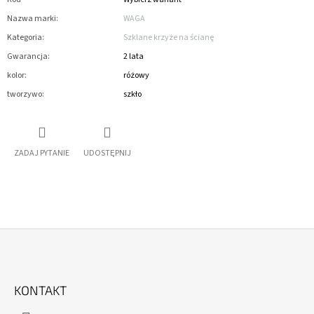
Nazwa marki
:
WAGA
Kategoria
:
Szklane krzyże na ścianę
Gwarancja
:
2 lata
kolor
:
różowy
tworzywo
:
szkło
ZADAJ PYTANIE
UDOSTĘPNIJ
S
T
KONTAKT
O