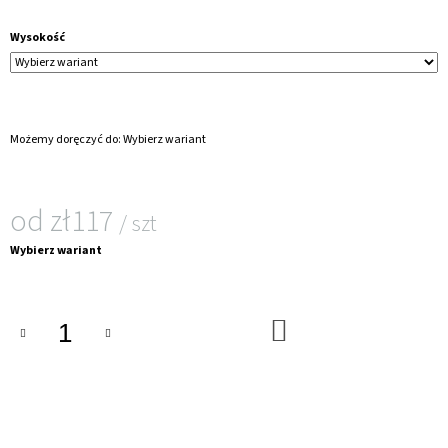
SPIRALĄ
zł135
Wysokość
Możemy doręczyć do:
Wybierz wariant
od
zł117
/ szt
Cena
Wybierz wariant
jednostkowa:
DO
KOSZYKA