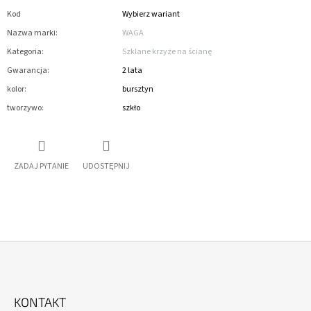
Kod
Wybierz wariant
Nazwa marki
:
WAGA
Kategoria
:
Szklane krzyże na ścianę
Gwarancja
:
2 lata
kolor
:
bursztyn
tworzywo
:
szkło
ZADAJ PYTANIE
UDOSTĘPNIJ
S
T
KONTAKT