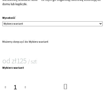
WARSTWOWEGO
domu lub kapliczki.
zł107
Wysokość
Możemy doręczyć do:
Wybierz wariant
od
zł125
/ szt
Cena
Wybierz wariant
jednostkowa:
DO
KOSZYKA