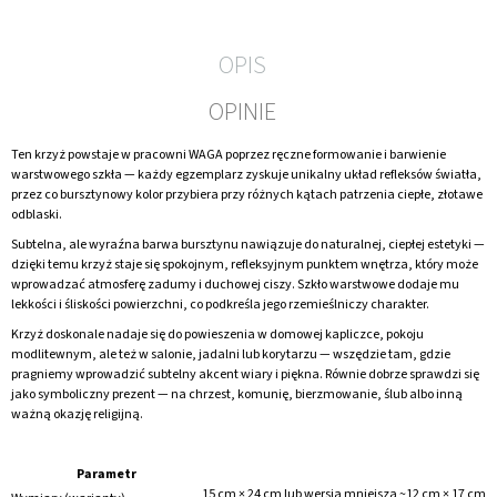
OPIS
OPINIE
Ten krzyż powstaje w pracowni WAGA poprzez ręczne formowanie i barwienie
warstwowego szkła — każdy egzemplarz zyskuje unikalny układ refleksów światła,
przez co bursztynowy kolor przybiera przy różnych kątach patrzenia ciepłe, złotawe
odblaski.
Subtelna, ale wyraźna barwa bursztynu nawiązuje do naturalnej, ciepłej estetyki —
dzięki temu krzyż staje się spokojnym, refleksyjnym punktem wnętrza, który może
wprowadzać atmosferę zadumy i duchowej ciszy. Szkło warstwowe dodaje mu
lekkości i śliskości powierzchni, co podkreśla jego rzemieślniczy charakter.
Krzyż doskonale nadaje się do powieszenia w domowej kapliczce, pokoju
modlitewnym, ale też w salonie, jadalni lub korytarzu — wszędzie tam, gdzie
pragniemy wprowadzić subtelny akcent wiary i piękna. Równie dobrze sprawdzi się
jako symboliczny prezent — na chrzest, komunię, bierzmowanie, ślub albo inną
ważną okazję religijną.
Parametr
15 cm × 24 cm lub wersja mniejsza ~12 cm × 17 cm