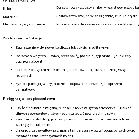
Wymiary (warianty)
Bursztynowy / złocisty amber — warstwowe szkło ba
Kolor
Szkło warstwowe, barwione ręcznie, z unikalną stru
Materiał
Mocowanie / wykończenie
Przeznaczony do zawieszenia na ścianie (klasyczny
Zastosowania / okazje
Zawieszenie w domowej kapliczce lub pokoju modlitewnym
Dekoracja wnętrza — salon, przedpokój, jadalnia, sypialnia — jako ciepły,
duchowy akcent
Prezent z okazji chrztu, komunii, bierzmowania, ślubu, rocznic, świąt
religijnych
Symbol pamięci, wiary, nadziei — odpowiedni również jako prezent
pamiątkowy
Pielęgnacja i bezpieczeństwo
Czyścić delikatnie miękką, suchą lub lekko wilgotną ściereczką — unikać
silnych detergentów, które mogą uszkodzić powierzchnię szkła.
Zawiesić na stabilnej, pionowej ścianie — unikać miejsc narażonych na
wstrząsy lub uderzenia.
Chronić przed gwałtowną zmianą temperatury oraz wilgocią, by zachować
trwałość szkła i intensywność koloru.