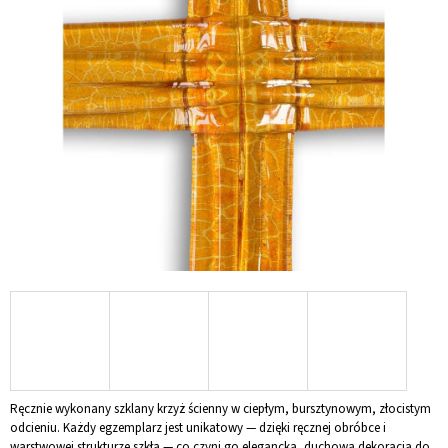
0,0
na
5
gwiazdek.
SZUKAJ
P
O
L
E
C
A
M
Y
SZKLANY
KRZYŻ
NA
ŚCIANĘ
TURKUSOWY
Ręcznie wykonany szklany krzyż ścienny w ciepłym, bursztynowym, złocistym
ZE
odcieniu. Każdy egzemplarz jest unikatowy — dzięki ręcznej obróbce i
SZKŁA
warstwowej strukturze szkła — co czyni go elegancką, duchową dekoracją do