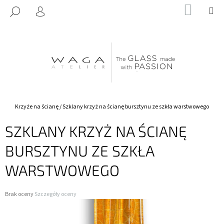
K
Przejść
KOSZY
M
SZUKAJ
do
O
ZALOGUJ
Z
Z
treści
SIĘ
POWROTEM
POWROTEM
S
Z
C
Y
Z
K
E
G
O
Home
Krzyże na ścianę
/
Szklany krzyż na ścianę bursztynu ze szkła warstwowego
S
SZKLANY KRZYŻ NA ŚCIANĘ
Z
U
BURSZTYNU ZE SZKŁA
K
WARSTWOWEGO
A
S
Średnia
Brak oceny
Szczegóły oceny
Z
ocena
?
produktu
wynosi