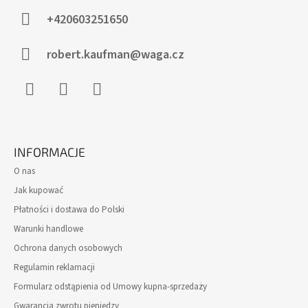
O
P
+420603251650
K
A
robert.kaufman@waga.cz
Facebook
Instagram
WhatsApp
INFORMACJE
O nas
Jak kupować
Płatności i dostawa do Polski
Warunki handlowe
Ochrona danych osobowych
Regulamin reklamacji
Formularz odstąpienia od Umowy kupna-sprzedaży
Gwarancja zwrotu pieniędzy