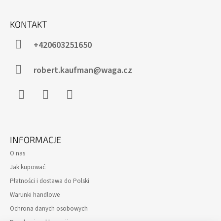
S
T
KONTAKT
O
SZUKAJ
P
+420603251650
K
A
robert.kaufman@waga.cz
P
O
L
E
Facebook
Instagram
WhatsApp
C
A
M
INFORMACJE
Y
O nas
SZKLANY
Jak kupować
KRZYŻ
WISZĄCY
Płatności i dostawa do Polski
NA
Warunki handlowe
ŚCIANIE
POZŁACANY
Ochrona danych osobowych
zł179