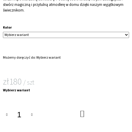
stwórz magiczną i przytulną atmosferę w domu dzięki naszym wyjątkowym
świecznikom.
Kolor
Możemy doręczyć do:
Wybierz wariant
zł180
/ szt
Cena
Wybierz wariant
jednostkowa:
DO
KOSZYKA