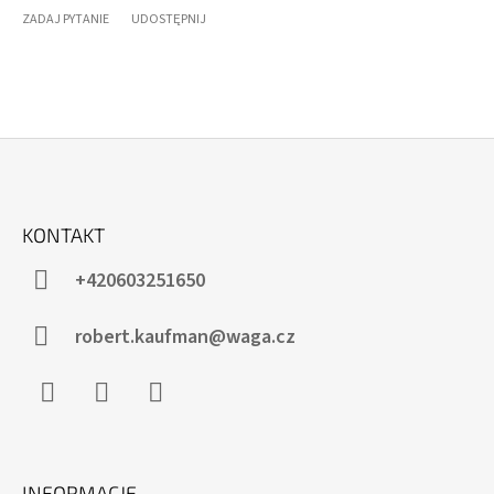
ZADAJ PYTANIE
UDOSTĘPNIJ
S
T
KONTAKT
O
P
+420603251650
K
A
robert.kaufman@waga.cz
Facebook
Instagram
WhatsApp
INFORMACJE