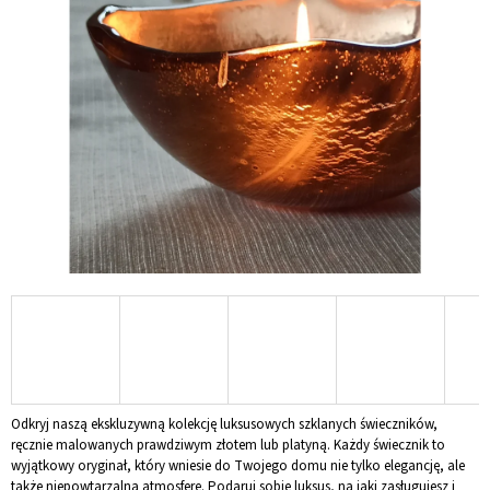
na
5
gwiazdek.
SZUKAJ
P
O
L
E
C
A
M
Y
SZKLANY
KRZYŻ
NA
ŚCIANĘ
Odkryj naszą ekskluzywną kolekcję luksusowych szklanych świeczników,
NIEBIESKI
ręcznie malowanych prawdziwym złotem lub platyną.
Każdy świecznik to
wyjątkowy oryginał, który wniesie do Twojego domu nie tylko elegancję, ale
zł117
także niepowtarzalną atmosferę.
Podaruj sobie luksus, na jaki zasługujesz i