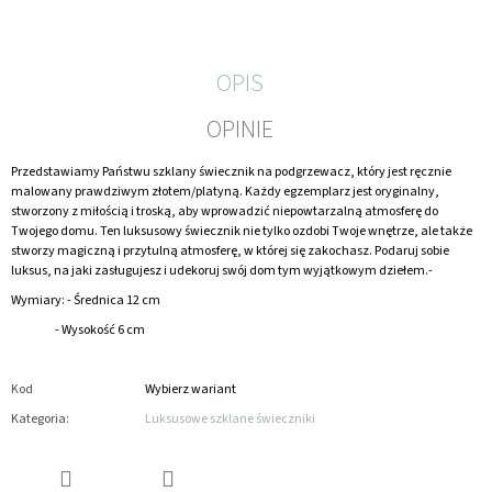
OPIS
OPINIE
Przedstawiamy Państwu szklany świecznik na podgrzewacz, który jest ręcznie
malowany prawdziwym złotem/platyną.
Każdy egzemplarz jest oryginalny,
stworzony z miłością i troską, aby wprowadzić niepowtarzalną atmosferę do
Twojego domu.
Ten luksusowy świecznik nie tylko ozdobi Twoje wnętrze, ale także
stworzy magiczną i przytulną atmosferę, w której się zakochasz.
Podaruj sobie
luksus, na jaki zasługujesz i udekoruj swój dom tym wyjątkowym dziełem.-
Wymiary: - Średnica 12 cm
- Wysokość 6 cm
Kod
Wybierz wariant
Kategoria
:
Luksusowe szklane świeczniki