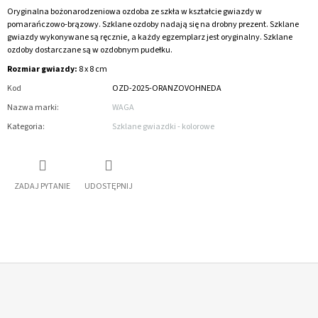
Oryginalna bożonarodzeniowa ozdoba ze szkła w kształcie gwiazdy w
pomarańczowo-brązowy. Szklane ozdoby nadają się na drobny prezent. Szklane
gwiazdy wykonywane są ręcznie, a każdy egzemplarz jest oryginalny. Szklane
ozdoby dostarczane są w ozdobnym pudełku.
Rozmiar gwiazdy:
8 x 8 cm
Kod
OZD-2025-ORANZOVOHNEDA
Nazwa marki
:
WAGA
Kategoria
:
Szklane gwiazdki - kolorowe
ZADAJ PYTANIE
UDOSTĘPNIJ
S