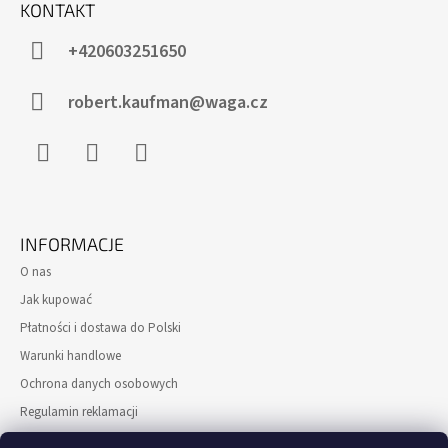
T
KONTAKT
O
P
+420603251650
K
A
robert.kaufman@waga.cz
Facebook
Instagram
WhatsApp
INFORMACJE
O nas
Jak kupować
Płatności i dostawa do Polski
Warunki handlowe
Ochrona danych osobowych
Regulamin reklamacji
Formularz odstąpienia od Umowy kupna-sprzedaży