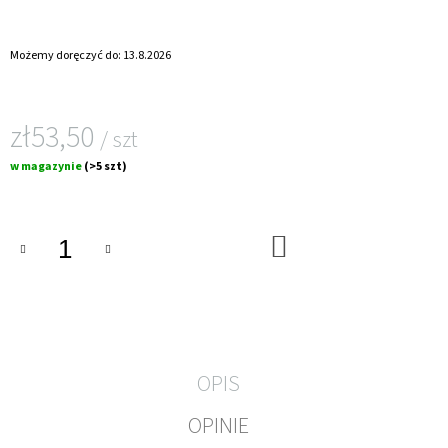
Możemy doręczyć do:
13.8.2026
zł53,50
/ szt
Cena
w magazynie
(>5 szt)
jednostkowa:
DO
KOSZYKA
OPIS
OPINIE