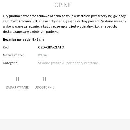
OPINIE
Oryginalna bożonarodzeniowa ozdoba ze szkła w kształcie przezroczystej gwiazdy
ze złotymi kolcami. Szklane ozdoby nadają się na drobny prezent. Szklane gwiazdy
wykonywane są ręcznie, a każdy egzemplarz jest oryginalny. Szklane ozdoby
dostarczane są w ozdobnym pudełku.
Rozmiar gwiazdy:
8 x 8 cm
Kod
OZD-CIRA-ZLATO
Nazwa marki
:
WAGA
Kategoria
:
Szklane gwiazdki - pozłacane/srebrzone
ZADAJ PYTANIE
UDOSTĘPNIJ