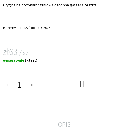
Oryginalna bożonarodzeniowa ozdobna gwiazda ze szkła.
Możemy doręczyć do:
13.8.2026
zł63
/ szt
Cena
w magazynie
(>5 szt)
jednostkowa:
DO
KOSZYKA
OPIS