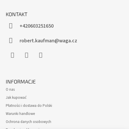
S
T
KONTAKT
O
P
+420603251650
K
A
robert.kaufman@waga.cz
Facebook
Instagram
WhatsApp
INFORMACJE
O nas
Jak kupować
Płatności i dostawa do Polski
Warunki handlowe
Ochrona danych osobowych